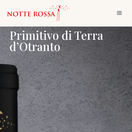
Skip
Main
to
Men
content
Primitivo di Terra
d’Otranto