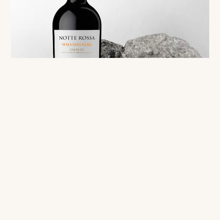
Red
Malvasia Nera Salento IGP