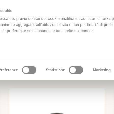
 cookie
Chi siamo
Prodotti
Premi
Dove trovarci
Sh
sari e, previo consenso, cookie analitici e tracciatori di terza p
nime e aggregate sull’utilizzo del sito e non per finalità di profi
ire le preferenze selezionando le tue scelte sul banner
Preferenze
Statistiche
Marketing