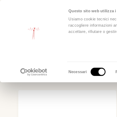
Vai
al
Questo sito web utilizza i
Home
contenuto
Usiamo cookie tecnici neces
raccogliere informazioni ano
accettare, rifiutare o gest
Premi
Selezione
Necessari
del
consenso